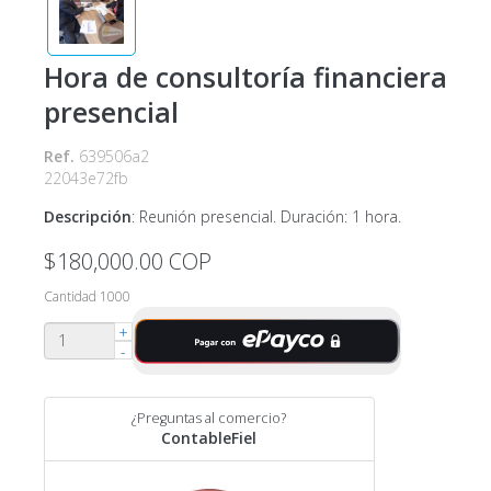
Hora de consultoría financiera
presencial
Ref.
639506a2
22043e72fb
Descripción
:
Reunión presencial. Duración: 1 hora.
$180,000.00
COP
Cantidad
1000
+
-
¿Preguntas al comercio?
ContableFiel