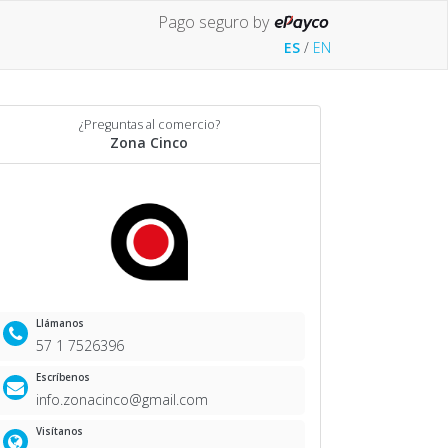
Pago seguro by
ES
/
EN
¿Preguntas al comercio?
Zona Cinco
Llámanos
57 1 7526396
Escríbenos
info.zonacinco@gmail.com
Visítanos