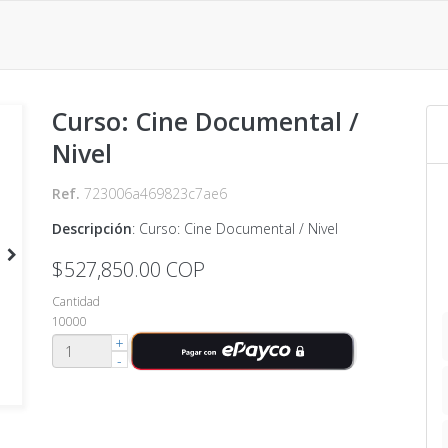
Curso: Cine Documental /
Nivel
Ref.
723006a469823c7ae6
Descripción
:
Curso: Cine Documental / Nivel
$527,850.00
COP
Cantidad
10000
+
-