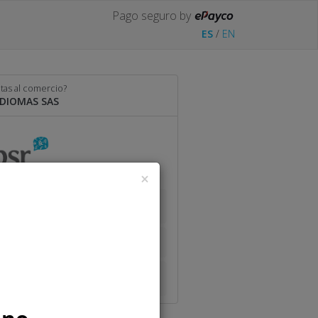
Pago seguro by
ES
/
EN
tas al comercio?
IDIOMAS SAS
×