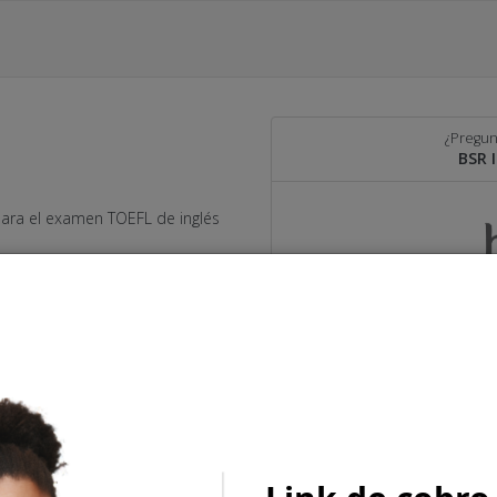
¿Pregun
BSR 
ara el examen TOEFL de inglés
Llámanos
57 3202393707
Escríbenos
Visítanos
www.bsridiomas.com