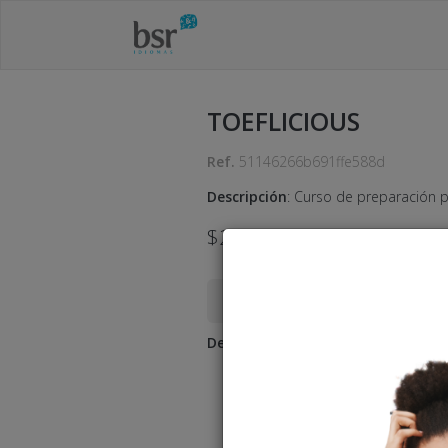
TOEFLICIOUS
Ref.
51146266b691ffe588d
Descripción
:
Curso de preparación p
$218.00
USD
Cobro expirado
Desde
:
27-03-2025 12:00