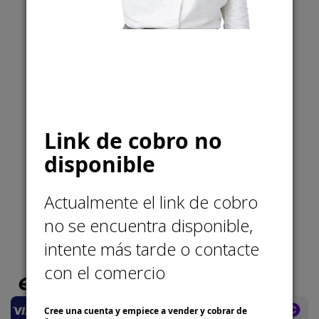
Llámanos
57 3177178516
Escríbenos
info@merakico.org
Link de cobro no
disponible
Actualmente el link de cobro
no se encuentra disponible,
Medios de pago soportados
intente más tarde o contacte
con el comercio
Cree una cuenta y empiece a vender y cobrar de