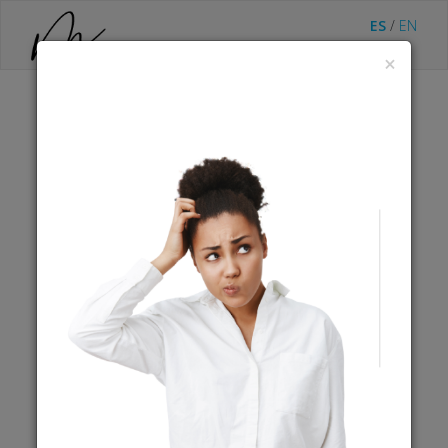
ES
/
EN
×
Scaling WEEK
Ref.
TTS786
Descripción
:
Scaling WEEK
$1,218.00
USD
Cobro expirado
Desde
:
01-01-2025 12:00
¿Preguntas al comercio?
CAROLINA MUÑOZ