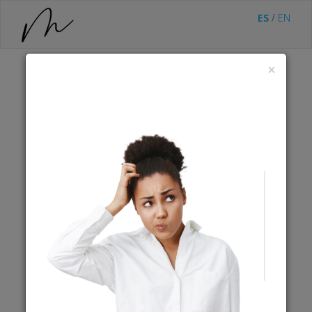
ES
/
EN
×
Clínica de Ventas
internacional
Ref.
TT45
Descripción
:
Sesión de coaching especializada para la
preparación de propuestas frente a una cita de
negocios internacionales.
$375.00
USD
Cobro expirado
Desde
:
01-02-2025 12:00