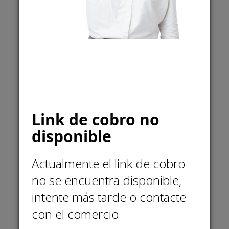
¿Preguntas al comercio?
CAROLINA MUÑOZ
Llámanos
57 3177178516
Link de cobro no
Escríbenos
info@merakico.org
disponible
Actualmente el link de cobro
no se encuentra disponible,
intente más tarde o contacte
Medios de pago soportados
con el comercio