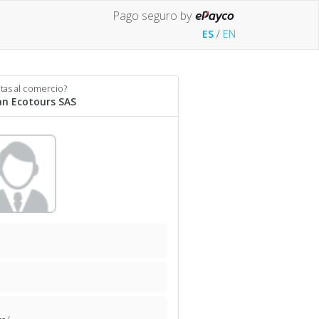
Pago seguro by
ES
/
EN
tas al comercio?
an Ecotours SAS