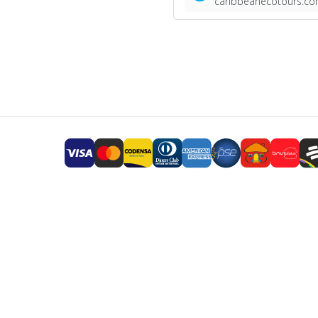
caribbeanecotours.co