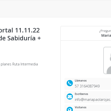
ortal 11.11.22
¿Pregun
Maria
de Sabiduría +
 planes Ruta Intermedia
Llámanos
57 3164087949
Escríbenos
info@mariapaolarojas
Visítanos