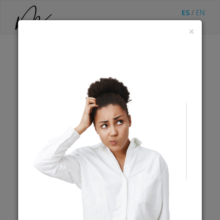
ES
/
EN
×
Estudio Potencialidad
Ref.
TT81
Descripción
:
Estudio Potencialidad Internacional
$1,218.00
USD
Cobro expirado
Desde
:
01-01-2025 07:00
¿Preguntas al comercio?
CAROLINA MUÑOZ