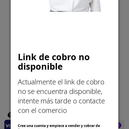
Llámanos
57 3177178516
Escríbenos
info@merakico.org
Link de cobro no
disponible
Actualmente el link de cobro
no se encuentra disponible,
Medios de pago soportados
intente más tarde o contacte
con el comercio
Cree una cuenta y empiece a vender y cobrar de